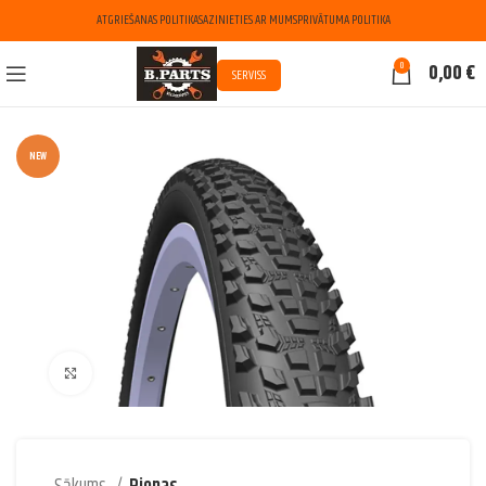
ATGRIEŠANAS POLITIKA
SAZINIETIES AR MUMS
PRIVĀTUMA POLITIKA
0
0,00
€
SERVISS
NEW
Palielināt attēlu