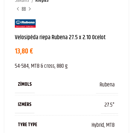
Sākums
Riepas
Velosipēda riepa Rubena 27.5 x 2.10 Ocelot
13,80
€
54-584, MTB & cross, 880 g
Rubena
ZĪMOLS
27.5"
IZMĒRS
Hybrid, MTB
TYRE TYPE