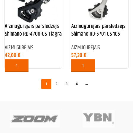
Aizmugurējais pārslēdzējs
Aizmugurējais pārslēdzējs
Shimano RD-4700-GS Tiagra
Shimano RD-5701 GS 105
AIZMUGURĒJAIS
AIZMUGURĒJAIS
42,00
€
57,38
€
1
2
3
4
→