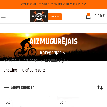
ATGRIEŠANAS POLITIKA
SAZINIETIES AR MUMS
PRIVĀTUMA POLITIKA
0
0,00
€
SERVISS
AIZMUGURĒJAIS
Kategorijas
Sākums
Pārslēdzēji
AIZMUGURĒJAIS
Showing 1–16 of 56 results
Show sidebar