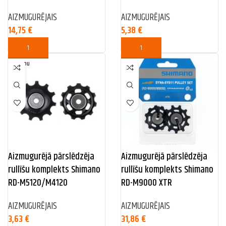
AIZMUGURĒJAIS
AIZMUGURĒJAIS
14,75
€
5,38
€
SOLD OU
T
Aizmugurējā pārslēdzēja
Aizmugurējā pārslēdzēja
rullīšu komplekts Shimano
rullīšu komplekts Shimano
RD-M5120/M4120
RD-M9000 XTR
AIZMUGURĒJAIS
AIZMUGURĒJAIS
3,63
€
31,86
€