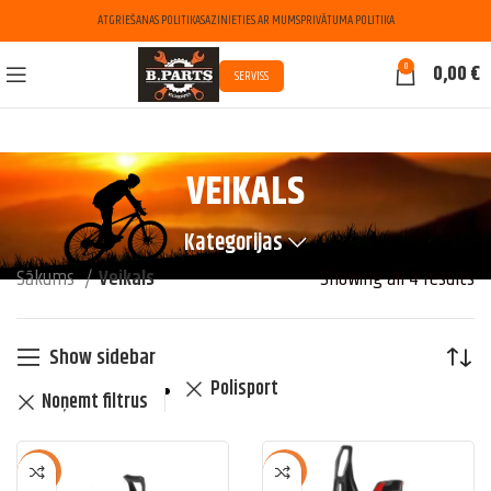
ATGRIEŠANAS POLITIKA
SAZINIETIES AR MUMS
PRIVĀTUMA POLITIKA
0
0,00
€
SERVISS
VEIKALS
Kategorijas
Sākums
Veikals
Showing all 4 results
Show sidebar
Polisport
Noņemt filtrus
NEW
NEW