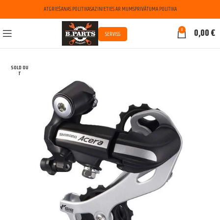
ATGRIEŠANAS POLITIKA
SAZINIETIES AR MUMS
PRIVĀTUMA POLITIKA
0
0,00
€
SERVISS
SOLD OU
T