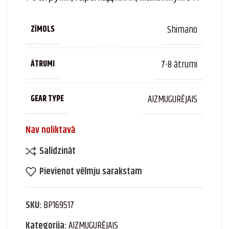
Shimano
ZĪMOLS
7-8 ātrumi
ĀTRUMI
AIZMUGURĒJAIS
GEAR TYPE
Nav noliktavā
Salīdzināt
Pievienot vēlmju sarakstam
SKU:
BP169517
Kategorija:
AIZMUGURĒJAIS