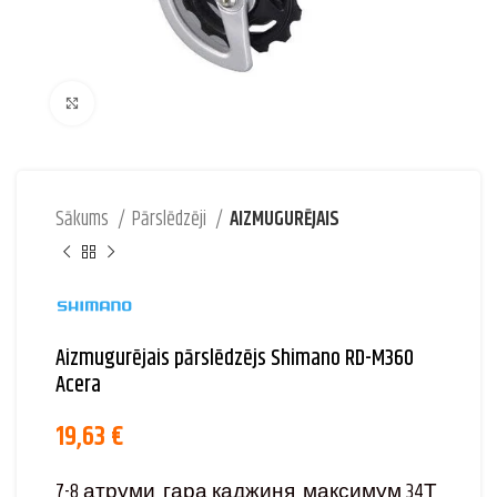
Palielināt attēlu
Sākums
Pārslēdzēji
AIZMUGURĒJAIS
Aizmugurējais pārslēdzējs Shimano RD-M360
Acera
19,63
€
7-8 атруми, гара каджиня, максимум 34Т