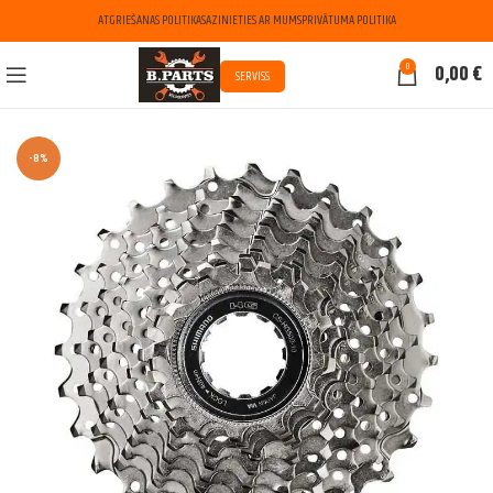
ATGRIEŠANAS POLITIKA
SAZINIETIES AR MUMS
PRIVĀTUMA POLITIKA
0
0,00
€
SERVISS
-8%