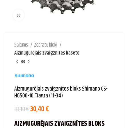
Palielināt attēlu
Sākums
Zobratu bloki
Aizmugurējais zvaigznītes kasete
Aizmugurējais zvaigznītes bloks Shimano CS-
HG500-10 Tiagra (11-34)
30,40
€
33,10
€
AIZMUGURĒJAIS ZVAIGZNĪTES BLOKS