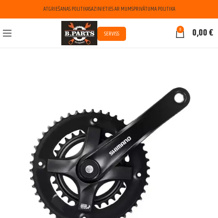
ATGRIEŠANAS POLITIKA
SAZINIETIES AR MUMS
PRIVĀTUMA POLITIKA
0
0,00
€
SERVISS