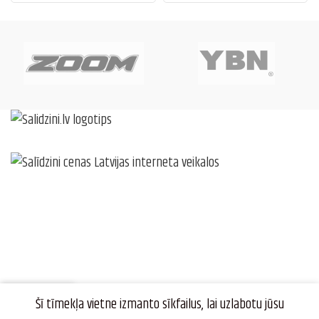
0
Šī tīmekļa vietne izmanto sīkfailus, lai uzlabotu jūsu
Veikals
Favorīti
Grozs
Profils