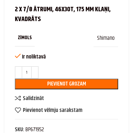
2 X 7/8 ĀTRUMI, 46X30T, 175 MM KLAŅI,
KVADRĀTS
Shimano
ZĪMOLS
Ir noliktavā
PIEVIENOT GROZAM
Salīdzināt
Pievienot vēlmju sarakstam
SKU:
BP671952