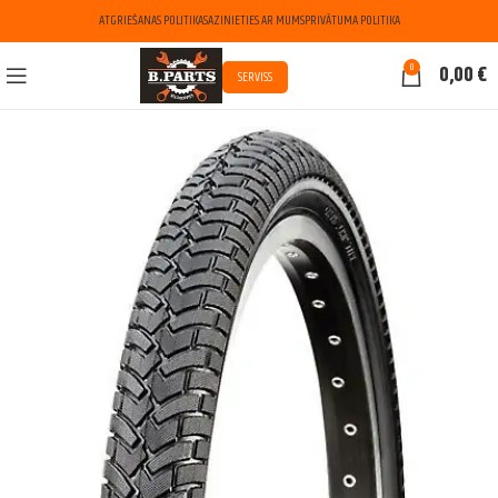
ATGRIEŠANAS POLITIKA
SAZINIETIES AR MUMS
PRIVĀTUMA POLITIKA
0
0,00
€
SERVISS